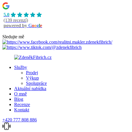
5.0
(139 recenzí)
powered by
G
o
o
g
l
e
Sledujte mě
Služby
Prodej
Výkup
Spolupráce
Aktuální nabídka
O mně
Blog
Recenze
Kontakt
+420 777 808 886