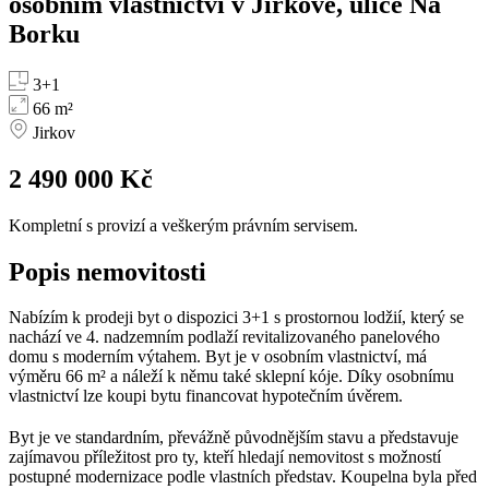
osobním vlastnictví v Jirkově, ulice Na
Borku
3+1
66 m²
Jirkov
2 490 000 Kč
Kompletní s provizí a veškerým právním servisem.
Popis nemovitosti
Nabízím k prodeji byt o dispozici 3+1 s prostornou lodžií, který se
nachází ve 4. nadzemním podlaží revitalizovaného panelového
domu s moderním výtahem. Byt je v osobním vlastnictví, má
výměru 66 m² a náleží k němu také sklepní kóje. Díky osobnímu
vlastnictví lze koupi bytu financovat hypotečním úvěrem.
Byt je ve standardním, převážně původnějším stavu a představuje
zajímavou příležitost pro ty, kteří hledají nemovitost s možností
postupné modernizace podle vlastních představ. Koupelna byla před