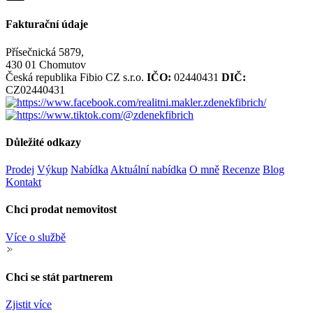
Fakturační údaje
Přísečnická 5879,
430 01 Chomutov
Česká republika
Fibio CZ s.r.o.
IČO:
02440431
DIČ:
CZ02440431
Důležité odkazy
Prodej
Výkup
Nabídka
Aktuální nabídka
O mně
Recenze
Blog
Kontakt
Chci prodat nemovitost
Více o službě
Chci se stát partnerem
Zjistit více