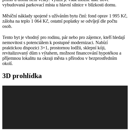
vybudovaná parkovací místa u hlavní silnice v blízkosti domu.
Měsíční náklady spojené s užíváním bytu činí: fond oprav 1 995 Kč,
záloha na teplo 1 064 Kč, ostatní poplatky se odvíjejí dle počtu
osob.
Tento byt je vhodný pro rodinu, pár nebo pro zájemce, kteří hledají
nemovitost s potenciálem k postupné modernizaci. Nabízí
praktickou dispozici 3+1, prostornou lodžii, sklepní kóji,
revitalizovaný dům s výtahem, možnost financování hypotékou a
příjemnou lokalitu na okraji města s přírodou v bezprostředním
okolí.
3D prohlídka