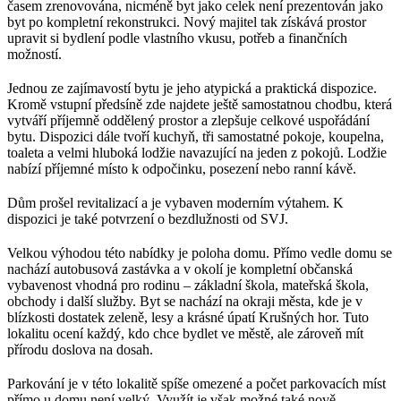
časem zrenovována, nicméně byt jako celek není prezentován jako
byt po kompletní rekonstrukci. Nový majitel tak získává prostor
upravit si bydlení podle vlastního vkusu, potřeb a finančních
možností.
Jednou ze zajímavostí bytu je jeho atypická a praktická dispozice.
Kromě vstupní předsíně zde najdete ještě samostatnou chodbu, která
vytváří příjemně oddělený prostor a zlepšuje celkové uspořádání
bytu. Dispozici dále tvoří kuchyň, tři samostatné pokoje, koupelna,
toaleta a velmi hluboká lodžie navazující na jeden z pokojů. Lodžie
nabízí příjemné místo k odpočinku, posezení nebo ranní kávě.
Dům prošel revitalizací a je vybaven moderním výtahem. K
dispozici je také potvrzení o bezdlužnosti od SVJ.
Velkou výhodou této nabídky je poloha domu. Přímo vedle domu se
nachází autobusová zastávka a v okolí je kompletní občanská
vybavenost vhodná pro rodinu – základní škola, mateřská škola,
obchody i další služby. Byt se nachází na okraji města, kde je v
blízkosti dostatek zeleně, lesy a krásné úpatí Krušných hor. Tuto
lokalitu ocení každý, kdo chce bydlet ve městě, ale zároveň mít
přírodu doslova na dosah.
Parkování je v této lokalitě spíše omezené a počet parkovacích míst
přímo u domu není velký. Využít je však možné také nově