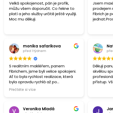
Velká spokojenost, pán je profik,
Jsem maxi
můžu všem doporučit. Co řekne to
prodejem 
platí a jeho služby určitě ještě využiji.
Fibrich je 
Moc mu děkuji.
jednat.Pros
monika safarikova
Na
před 1 týdnem
pře
S realitním makléřem, panem
Děkuji pan
Fibrichem, jsme byli velice spokojeni.
skvělou sp
Ať to byla rychlost realizace, která
profesioná
byla opravdu rychlá až po
přístup. V
komunikaci. O nic jsme se nemuseli
stresu. Mo
Přečtěte si více
starat, vše zařídil za nás.
Veronika Mladá
Ja