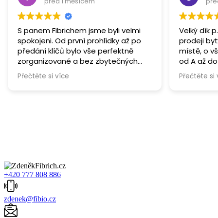
před 1 měsícem
pře
S panem Fibrichem jsme byli velmi
Velký dík p
spokojeni. Od první prohlídky až po
prodeji by
předání klíčů bylo vše perfektně
místě, o v
zorganizované a bez zbytečných
od A až do Z ! Ryc
komplikací. Velmi jsme ocenili
profesional
Přečtěte si více
Přečtěte si 
vstřícný a lidský přístup, ochotu
spolehlivo
kdykoliv poradit a rychlou komunikaci.
vše od ně
Díky tomu pro nás byla koupě
Jednoznač
vlastního bydlení mnohem
příjemnější a klidnější. Můžeme jen
doporučit a ještě jednou děkujeme.
+420 777 808 886
zdenek@fibio.cz