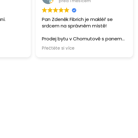
čem mluví.
před 1 měsícem
ní.
Pan Zdeněk Fibrich je makléř se
srdcem na správném místě!
Prodej bytu v Chomutově s panem
Fibrichem byla fantastická
Přečtěte si více
zkušenost. Je to neskutečně
sympatický, vtipný člověk a hlavně
opravdový srdcař, který pro klienty
dýchá a do své práce dává
maximum. Své řemeslo ovládá
naprosto perfektně a profesionálně,
takže celý proces proběhl hladce a
bez jakýchkoliv starostí. Hledáte-li v
Chomutově špičkového makléře s
lidským přístupem, pan Fibrich je
jasná volba!
Moc Vám děkuji za Váš přístup od A
do Z! 🙂