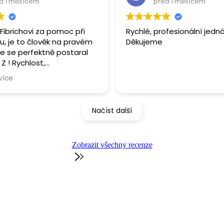
d 1 měsícem
před 1 měsícem
.Fibrichovi za pomoc při
Rychlé, profesionální jedná
tu, je to člověk na pravém
Děkujeme
še se perfektně postaral
hlost,
ita, vstřícnost,
více
st, pochopení, humor...to
ho můžete očekávat.
ně doporučuji 😀
Načíst další
Zobrazit všechny recenze