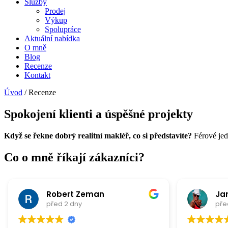
Služby
Prodej
Výkup
Spolupráce
Aktuální nabídka
O mně
Blog
Recenze
Kontakt
Úvod
/
Recenze
Spokojení klienti a úspěšné projekty
Když se řekne dobrý realitní makléř, co si představíte?
Férové jedn
Co o mně
říkají zákazníci?
Robert Zeman
Ja
před 2 dny
pře