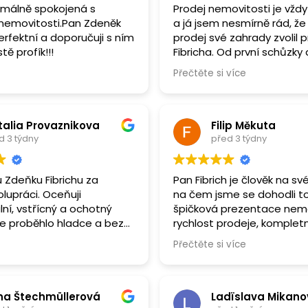
málně spokojená s
Prodej nemovitosti je vžd
nemovitosti.Pan Zdeněk
a já jsem nesmírně rád, že
perfektní a doporučuji s ním
prodej své zahrady zvolil 
tě profík!!!
Fibricha. Od první schůzky
finální podpis smluv bylo vi
Přečtěte si více
to profesionál na svém mí
jsem se nemusel starat, v
perfektně připravené a pr
dopadl na jedničku. Velké d
talia Provaznikova
Filip Měkuta
lidský přístup a skvěle o
d 3 týdny
před 3 týdny
práci.
u Zdeňku Fibrichu za
Pan Fibrich je člověk na s
olupráci. Oceňuji
na čem jsme se dohodli to 
lní, vstřícný a ochotný
špičková prezentace nemo
še proběhlo hladce a bez
rychlost prodeje, kompletn
hu jen doporučit.
všeho potřebného, zkrátk
Přečtěte si více
super, pokud bych potřeb
služby realitního makléře
bych se na něj obrátil znov
na Štechmüllerová
Ladïslava Mikan