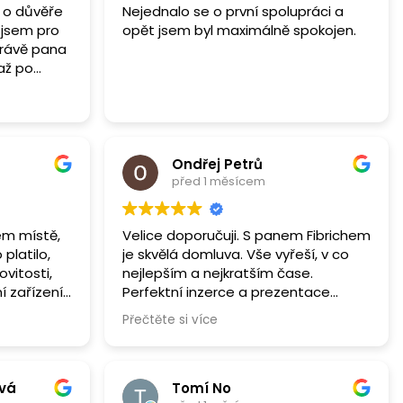
y o důvěře
Nejednalo se o první spolupráci a
 jsem pro
opět jsem byl maximálně spokojen.
právě pana
 až po
dět, že je
stě. O nic
še bylo
odej
íky i za
Ondřej Petrů
dvedenou
před 1 měsícem
vém místě,
Velice doporučuji. S panem Fibrichem
platilo,
je skvělá domluva. Vše vyřeší, v co
vitosti,
nejlepším a nejkratším čase.
í zařízení
Perfektní inzerce a prezentace
a všechno
nemovitosti. Komunikace více než na
Přečtěte si více
oval znovu
profesionální úrovni. Téměř vše
 rozhodně
zvládnete vyřešit elektronicky a bez
u.
Vaší přítomnosti. Doporučuji rady
pana Fibricha vyslyšet, ví přesně o
ová
Tomí No