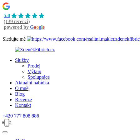
5.0
(139 recenzí)
powered by
G
o
o
g
l
e
Sledujte mě
Služby
Prodej
Výkup
Spolupráce
Aktuální nabídka
O mně
Blog
Recenze
Kontakt
+420 777 808 886