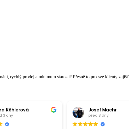
ání, rychlý prodej a minimum starostí? Přesně to pro své klienty zajišťu
na Köhlerová
Josef Machr
d 3 dny
před 3 dny