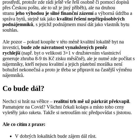
prostředí, protože zde rádi ještě vše řeší osobně či pomocí dopisů
přes Českou poštu, ale to už je jiný příběh), ale na druhou
stranu
jeho výhodou je silné finanční zázemí
a výborná údržba a
správa bytů, stejně tak jako
kvalitní řešení nepřizpůsobivých
podnájemníků
, s jejichž podnájmem musí dát jako vlastník bytu
souhlas.
Ale pozor – pokud koupíte v této méně kvalitní lokalitě byt na
investici,
bude zde návratnost vynaložených peněz
rychlejší
(např. byt o velikosti 3+1 v družstevním vlastnictví
generuje zhruba 8-9 tis Kč zisku měsíčně), ale je nutné zde počítat s
nájemníky, kteří nejsou kvalitní a jejich platební morálka není
bohužel nekonečná a proto je třeba se připravit na častější výměnu
nájemníků.
Co bude dál?
Nechci si hrát na věštce –
realitní trh mě už párkrát překvapil
.
Pamatujete na Covid? Všichni čekali kolaps a místo toho ceny
vyletěly jako raketa. Takže si netroufám nic předpovídat s jistotou.
Ale co cítím z praxe:
V dobrých lokalitách bude zájem dál růst.