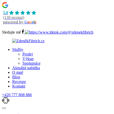
5.0
(139 recenzí)
powered by
G
o
o
g
l
e
Sledujte mě
Služby
Prodej
Výkup
Spolupráce
Aktuální nabídka
O mně
Blog
Recenze
Kontakt
+420 777 808 886