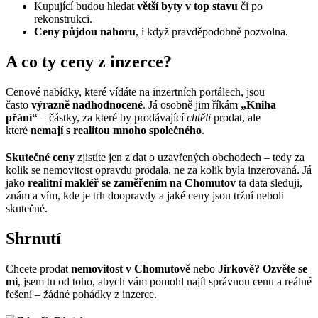
Kupující budou hledat
větší byty v top stavu
či po
rekonstrukci.
Ceny půjdou nahoru
, i když pravděpodobně pozvolna.
A co ty ceny z inzerce?
Cenové nabídky, které vídáte na inzertních portálech, jsou
často
výrazně nadhodnocené
. Já osobně jim říkám
„Kniha
přání“
– částky, za které by prodávající
chtěli
prodat, ale
které
nemají s realitou mnoho společného
.
Skutečné ceny
zjistíte jen z dat o uzavřených obchodech – tedy za
kolik se nemovitost opravdu prodala, ne za kolik byla inzerovaná. Já
jako
realitní makléř se zaměřením na Chomutov
ta data sleduji,
znám a vím, kde je trh doopravdy a jaké ceny jsou tržní neboli
skutečné.
Shrnutí
Chcete prodat
nemovitost v Chomutově
nebo
Jirkově?
Ozvěte se
mi
, jsem tu od toho, abych vám pomohl najít správnou cenu a reálné
řešení – žádné pohádky z inzerce.