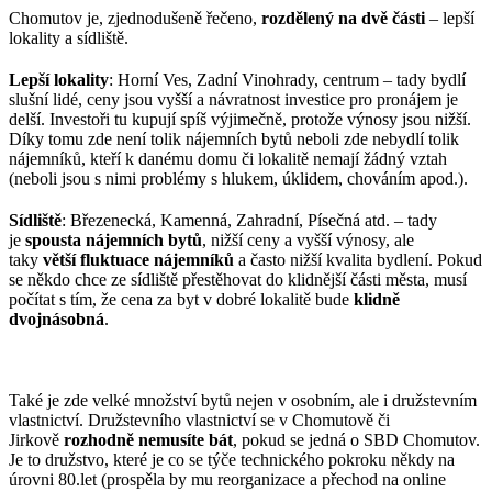
Chomutov je, zjednodušeně řečeno,
rozdělený na dvě části
– lepší
lokality a sídliště.
Lepší lokality
: Horní Ves, Zadní Vinohrady, centrum – tady bydlí
slušní lidé, ceny jsou vyšší a návratnost investice pro pronájem je
delší. Investoři tu kupují spíš výjimečně, protože výnosy jsou nižší.
Díky tomu zde není tolik nájemních bytů neboli zde nebydlí tolik
nájemníků, kteří k danému domu či lokalitě nemají žádný vztah
(neboli jsou s nimi problémy s hlukem, úklidem, chováním apod.).
Sídliště
: Březenecká, Kamenná, Zahradní, Písečná atd. – tady
je
spousta nájemních bytů
, nižší ceny a vyšší výnosy, ale
taky
větší fluktuace nájemníků
a často nižší kvalita bydlení. Pokud
se někdo chce ze sídliště přestěhovat do klidnější části města, musí
počítat s tím, že cena za byt v dobré lokalitě bude
klidně
dvojnásobná
.
Také je zde velké množství bytů nejen v osobním, ale i družstevním
vlastnictví. Družstevního vlastnictví se v Chomutově či
Jirkově
rozhodně nemusíte bát
, pokud se jedná o SBD Chomutov.
Je to družstvo, které je co se týče technického pokroku někdy na
úrovni 80.let (prospěla by mu reorganizace a přechod na online