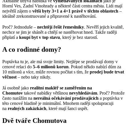
Aktuálně ubývá nabídka ve
vyhledávaných lokalitách
jako je
Horní Ves, Zadní Vinohrady a některé části centra města. Lidi mají
největší zájem o
větší byty 3+1 a 4+1 právě v těchto oblastech
–
ideálně zrekonstruované a připravené k nastěhování.
Proč? Jednoduše –
nechtějí řešit řemeslníky
. Nevěří jejich kvalitě,
nechce se jim je shánět a chtějí se nastěhovat hned. Takže raději
připlatí a
koupí byt v top stavu
, který je bez starostí.
A co rodinné domy?
Poptávka tu je, ale má svoje limity. Nejlépe se prodávají domy v
cenové relaci do
5–6 milionů korun
. Pokud někdo nabízí dům za
10 milionů a více, může rovnou počítat s tím, že
prodej bude trvat
věčnost
– nebo taky nikdy.
Já osobně jako
realitní makléř se zaměřením na
Chomutov
takové nabídky většinou
nevyhledávám
. Proč? Protože
často narážím na
nereálná očekávání prodávajících
a poptávka v
této cenové hladině je minimální. Mnohem raději spolupracuji
na
realných zakázkách
, které mají šanci uspět.
Dvě tváře Chomutova