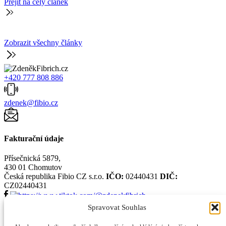
Přejít na celý článek
P
Zobrazit všechny články
+420 777 808 886
zdenek@fibio.cz
Fakturační údaje
Přísečnická 5879,
430 01 Chomutov
Česká republika
Fibio CZ s.r.o.
IČO:
02440431
DIČ:
CZ02440431
Spravovat Souhlas
Důležité odkazy