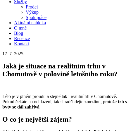
Služby
Prodej
Výkup
Spolupráce
Aktuální nabídka
O mně
Blog
Recenze
Kontakt
17. 7. 2025
Jaká je situace na realitním trhu v
Chomutově v polovině letošního roku?
Léto je v plném proudu a stejně tak i realitní trh v Chomutově.
Pokud čekáte na ochlazení, tak si radši dejte zmrzlinu, protože
trh s
byty se dál zahřívá
.
O co je největší zájem?