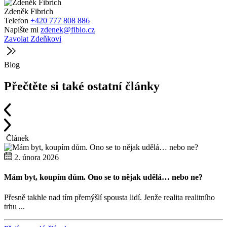
Zdeněk Fibrich
Telefon
+420 777 808 886
Napište mi
zdenek@fibio.cz
Zavolat Zdeňkovi
Blog
Přečtěte si také ostatní články
Článek
2. února 2026
Mám byt, koupím dům. Ono se to nějak udělá… nebo ne?
I
f
Přesně takhle nad tím přemýšlí spousta lidí. Jenže realita realitního
trhu ...
D
t.